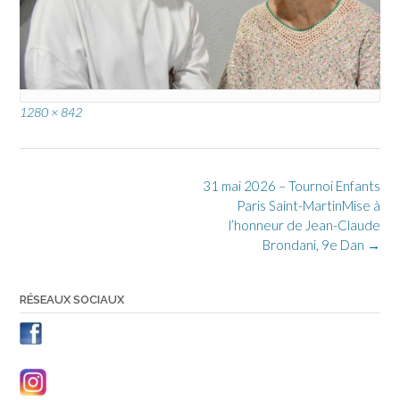
Full
1280 × 842
size
Post
31 mai 2026 – Tournoi Enfants
navigation
Paris Saint-MartinMise à
l’honneur de Jean-Claude
Brondani, 9e Dan
→
RÉSEAUX SOCIAUX