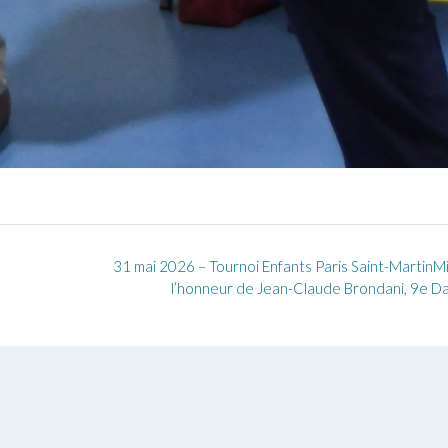
31 mai 2026 – Tournoi Enfants Paris Saint-MartinM
l’honneur de Jean-Claude Brondani, 9e D