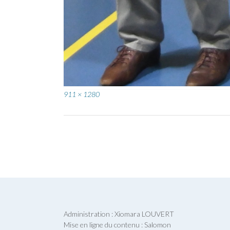
Full
911 × 1280
size
Post
navigation
Administration : Xiomara LOUVERT
Mise en ligne du contenu : Salomon