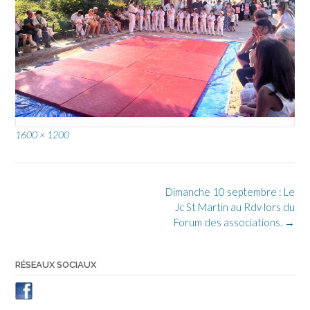
Full
1600 × 1200
size
Post
Dimanche 10 septembre : Le
navigation
Jc St Martin au Rdv lors du
Forum des associations.
→
RÉSEAUX SOCIAUX