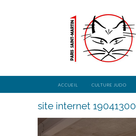
Skip
to
content
ACCUEIL
CULTURE JUDO
site internet 19041300