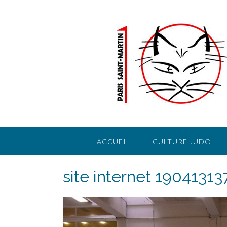
Skip
to
content
ACCUEIL
CULTURE JUDO
site internet 19041313