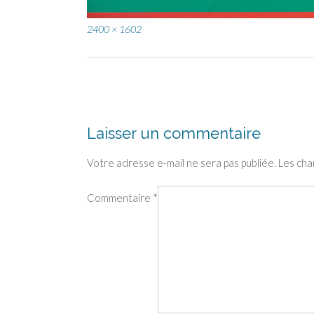
Full
2400 × 1602
size
Post
navigation
Laisser un commentaire
Votre adresse e-mail ne sera pas publiée.
Les cha
Commentaire
*