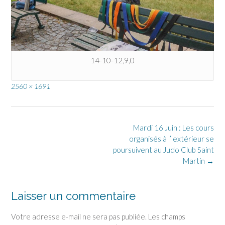
14-10-12,9,0
Full
2560 × 1691
size
Post
Mardi 16 Juin : Les cours
navigation
organisés à l’ extérieur se
poursuivent au Judo Club Saint
Martin
→
Laisser un commentaire
Votre adresse e-mail ne sera pas publiée.
Les champs