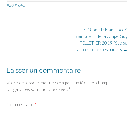
Full
428 × 640
size
Post
Le 18 Avril :Jean Hocdé
navigation
vainqueur de la coupe Guy
PELLETIER 2019 fête sa
victoire chez les minets
→
Laisser un commentaire
Votre adresse e-mail ne sera pas publiée.
Les champs
obligatoires sont indiqués avec
*
Commentaire
*