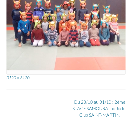
Full
3120 × 3120
size
Post
Du 28/10 au 31/10 : 2ème
navigation
STAGE SAMOURAI au Judo
Club SAINT-MARTIN,
→