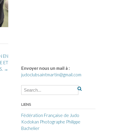
N EN
E ET
Envoyer nous un mail à :
S.
→
judoclubsaintmartin@gmail.com
LIENS
Fédération Française de Judo
Kodokan
Photographe Philippe
Bachelier