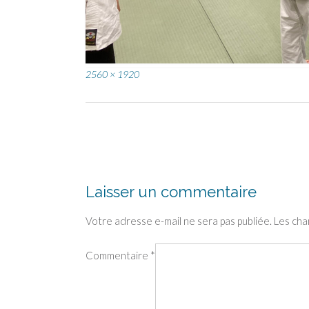
Full
2560 × 1920
size
Post
navigation
Laisser un commentaire
Votre adresse e-mail ne sera pas publiée.
Les cha
Commentaire
*