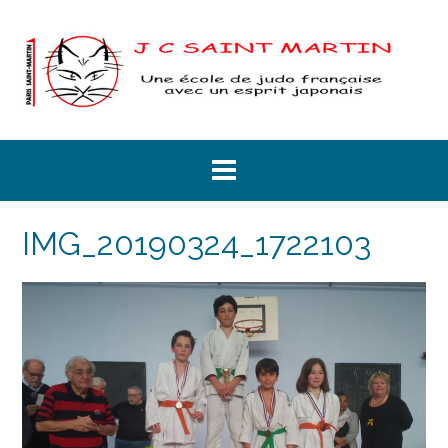
Skip
to
content
IMG_20190324_1722103