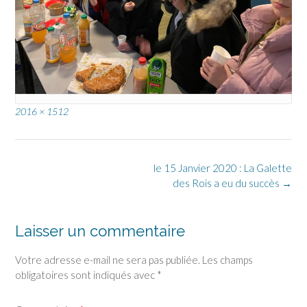
Full
2016 × 1512
size
Post
le 15 Janvier 2020 : La Galette
navigation
des Rois a eu du succès
→
Laisser un commentaire
Votre adresse e-mail ne sera pas publiée.
Les champs
obligatoires sont indiqués avec
*