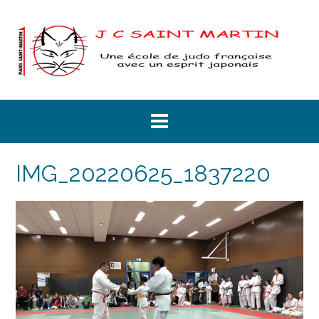
Skip
to
content
IMG_20220625_1837220