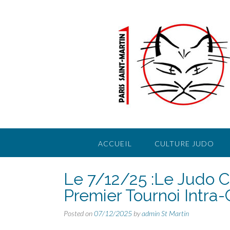
Skip
to
content
ACCUEIL
CULTURE JUDO
Le 7/12/25 :Le Judo C
Premier Tournoi Intra-
Posted on
07/12/2025
by
admin St Martin