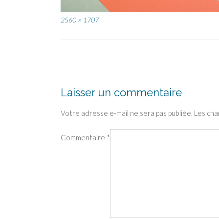
Full
2560 × 1707
size
Post
navigation
Laisser un commentaire
Votre adresse e-mail ne sera pas publiée.
Les cha
Commentaire
*