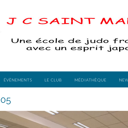
ÉVÈNEMENTS
LE CLUB
MÉDIATHÈQUE
NEW
305