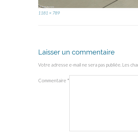
Full
1181 × 789
size
Post
navigation
Laisser un commentaire
Votre adresse e-mail ne sera pas publiée.
Les cha
Commentaire
*