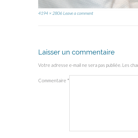
Full
4194 × 2806
Leave a comment
size
Post
navigation
Laisser un commentaire
Votre adresse e-mail ne sera pas publiée.
Les cha
Commentaire
*