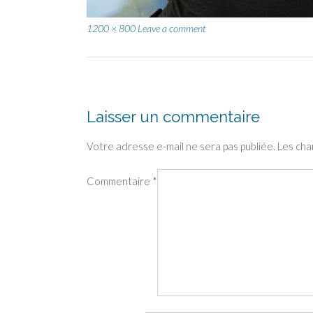
Full
1200 × 800
Leave a comment
size
Post
navigation
Laisser un commentaire
Votre adresse e-mail ne sera pas publiée.
Les cha
Commentaire
*