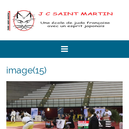
Skip
to
content
image(15)