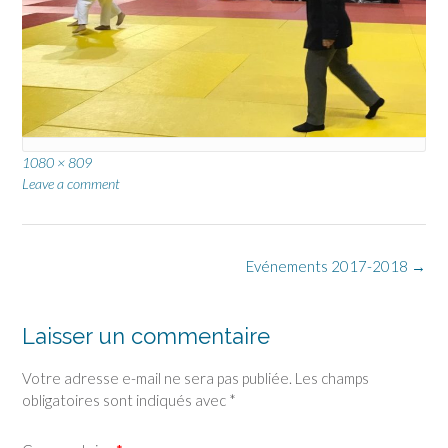
Full
1080 × 809
size
Leave a comment
Post
Evénements 2017-2018
→
navigation
Laisser un commentaire
Votre adresse e-mail ne sera pas publiée.
Les champs
obligatoires sont indiqués avec
*