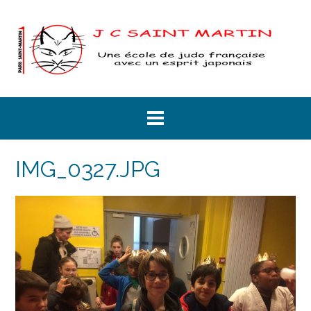
Skip
to
content
IMG_0327.JPG