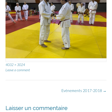
Full
4032 × 3024
size
Leave a comment
Post
Evénements 2017-2018
→
navigation
Laisser un commentaire