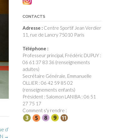
CONTACTS
Adresse :
Centre Sportif Jean Verdier
11, rue de Lancry 75010 Paris
Téléphone :
Professeur principal, Frédéric DUPUY :
06 61 37 83 36 (renseignements
adultes)
Secrétaire Générale, Emmanuelle
OLLIER : 06 42 59 85 02
(renseignements enfants)
Président : Salomon LANIBA : 06 51
27 75 17
Comment s'y rendre :
ue d’
AN
→