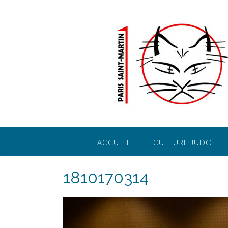
Skip
to
content
ACCUEIL
CULTURE JUDO
1810170314