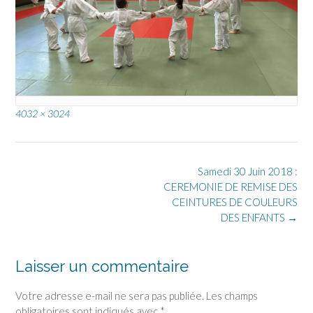
Full
4032 × 3024
size
Post
Samedi 30 Juin 2018 :
navigation
CEREMONIE DE REMISE DES
CEINTURES DE COULEURS
DES ENFANTS
→
Laisser un commentaire
Votre adresse e-mail ne sera pas publiée.
Les champs
obligatoires sont indiqués avec
*