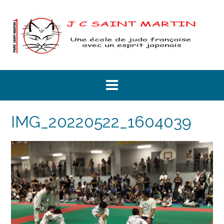
Skip
to
content
IMG_20220522_1604039