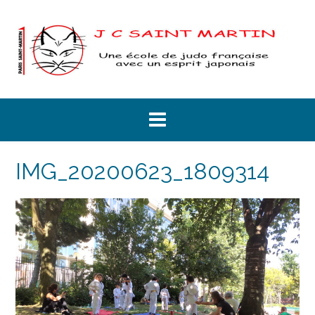
Skip
to
content
IMG_20200623_1809314